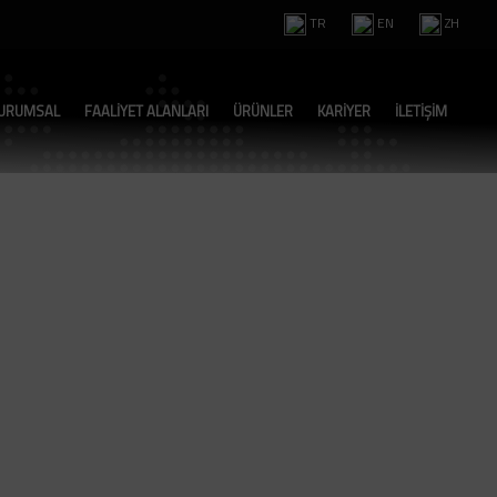
TR
EN
ZH
URUMSAL
FAALİYET ALANLARI
ÜRÜNLER
KARİYER
İLETİŞİM