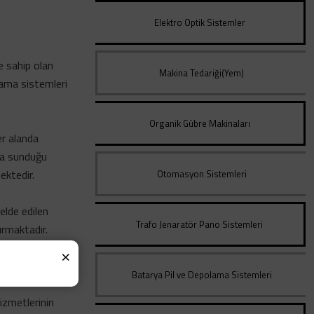
Elektro Optik Sistemler
e sahip olan
Makina Tedariği(Yem)
lama sistemleri
Organik Gübre Makinaları
er alanda
nda sunduğu
ektedir.
Otomasyon Sistemleri
 elde edilen
Trafo Jenaratör Pano Sistemleri
ırmaktadır.
leri A.Ş
, enerji
×
maktadır.
Batarya Pil ve Depolama Sistemleri
izmetlerinin