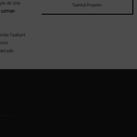
iyle de öne
Taahhüt Projeleri
,
uzman
nında faaliyet
şteri
ktadır.