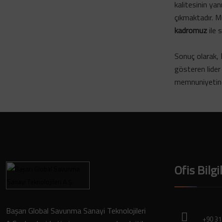
kalitesinin ya
çıkmaktadır. M
kadromuz
ile 
Sonuç olarak,
gösteren lider 
memnuniyetine 
Ofis Bilgi
Başarı Global Savunma Sanayi Teknolojileri
+90 31