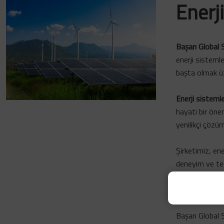
Enerj
Başarı Global 
enerji sisteml
başta olmak üz
Enerji sistemle
hayati bir öne
yenilikçi çözüm
Şirketimiz, ene
deneyim ve tec
Müşteri memnu
sistemleri alan
Başarı Global 