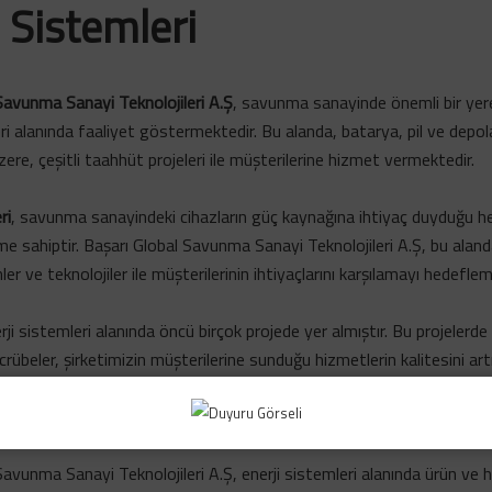
i Sistemleri
Savunma Sanayi Teknolojileri A.Ş
, savunma sanayinde önemli bir yer
eri alanında faaliyet göstermektedir. Bu alanda, batarya, pil ve depo
ere, çeşitli taahhüt projeleri ile müşterilerine hizmet vermektedir.
ri
, savunma sanayindeki cihazların güç kaynağına ihtiyaç duyduğu h
me sahiptir. Başarı Global Savunma Sanayi Teknolojileri A.Ş, bu ala
ler ve teknolojiler ile müşterilerinin ihtiyaçlarını karşılamayı hedeflem
rji sistemleri alanında öncü birçok projede yer almıştır. Bu projelerde
rübeler, şirketimizin müşterilerine sunduğu hizmetlerin kalitesini art
niyetine büyük önem veren Başarı Global Savunma Sanayi Teknoloji
ında da müşterilerinin beklentilerini en iyi şekilde karşılamayı amaçla
Savunma Sanayi Teknolojileri A.Ş, enerji sistemleri alanında ürün ve h