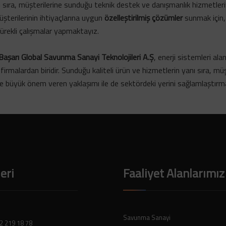
nı sıra, müşterilerine sunduğu teknik destek ve danışmanlık hizmetler
üşterilerinin ihtiyaçlarına uygun
özelleştirilmiş çözümler
sunmak için
sürekli çalışmalar yapmaktayız.
Başarı Global Savunma Sanayi Teknolojileri A.Ş
, enerji sistemleri ala
firmalardan biridir. Sunduğu kaliteli ürün ve hizmetlerin yanı sıra, mü
büyük önem veren yaklaşımı ile de sektördeki yerini sağlamlaştırma
leri
Faaliyet Alanlarımız
Savunma Sanayi
2 219 18 78