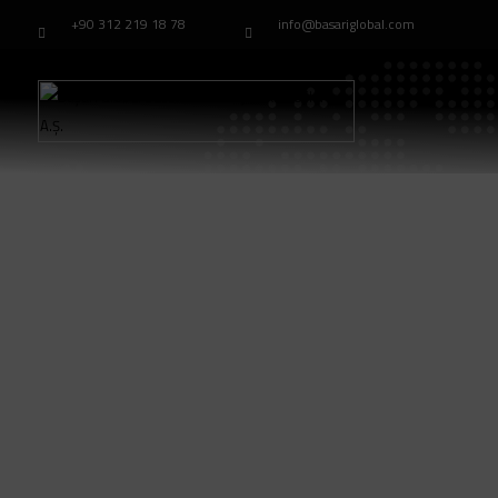
+90 312 219 18 78
info@basariglobal.com
Enerji Sistemleri
Anasayfa