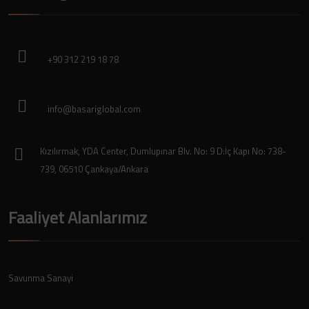
+90 312 219 18 78
info@basariglobal.com
Kızılırmak, YDA Center, Dumlupınar Blv. No: 9 D:İç Kapı No: 738-
739, 06510 Çankaya/Ankara
Faaliyet Alanlarımız
Savunma Sanayi