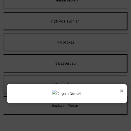
Açık Pozisyonlar
İK Politikası
İş Başvurusu
Misyon Vizyon
×
Başkanın Mesajı