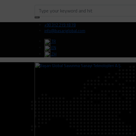
+90 312 219 18 78
info@basariglobal.com
TR
EN
ZH