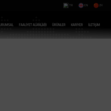
TR
EN
ZH
URUMSAL
FAALİYET ALANLARI
ÜRÜNLER
KARİYER
İLETİŞİM