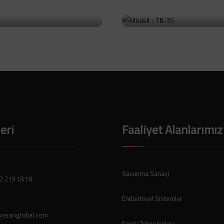
: TB-36
Modell：TB-35
Ürüne Git
leri
Faaliyet Alanlarımız
Savunma Sanayi
2 219 18 78
Endüstriyel Sistemler
asariglobal.com
Enerji Teknolojileri