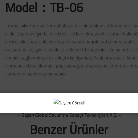
Model：TB-06
Termal pilin tam adı termal olarak etkinleştirilen tek kullanımlık 
pildir. Depolandığında, elektrolit iletken olmayan bir katıdır.Kullanıl
piroteknik cihaz elektrik veya mekanik enerji ile patlatılır ve dahili
malzemesi ateşlenir, böylece elektrolit bir iyon iletkenine eritilir v
enerjisi sağlamak için etkinleştirilir. dışarıya. Paslanmaz çelik kab
elemanı, ısıtma elemanı, güç kaynağı elemanı ve ısı koruma elem
tamamen sızdırmaz bir yapıdır.
~ Başarı Global Savunma Sanayi Teknolojileri A.Ş. ~
Benzer Ürünler