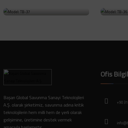
Model: TB-37
Model
Ürüne Git
Ürüne Git
Ofis Bilgi
Başarı Global Savunma Sanayi Teknolojileri
+90 31
A.Ş. olarak şirketimiz, savunma adına kritik
teknolojilerin hem milli hem de yerli olarak
gelişimine, üretimine destek vermek
info@b
amacıyla başlamıştır.