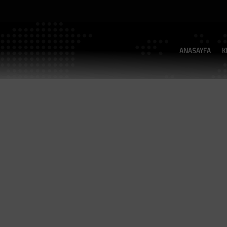
ANASAYFA
K
Model：TB-06