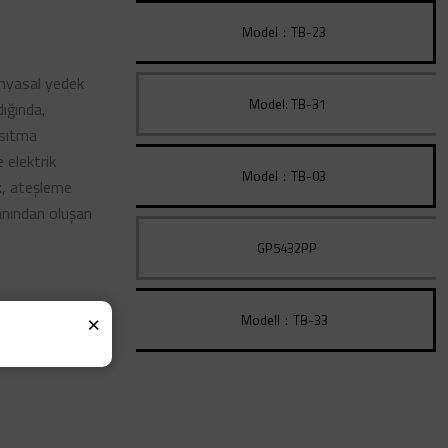
Model：TB-23
kimyasal yedek
Model: TB-31
dığında,
 ısıtma
e elektrik
Model：TB-03
uk, ateşleme
anından oluşan
GP5432PP
×
Modell：TB-33