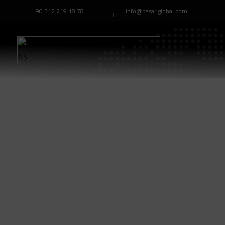
+90 312 219 18 78
info@basariglobal.com
Anasayfa
Model：TB-06