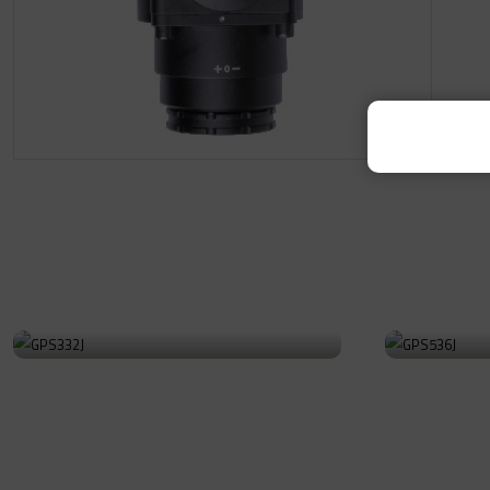
GPS332J
GPS53
Ürüne Git
Ürüne Git