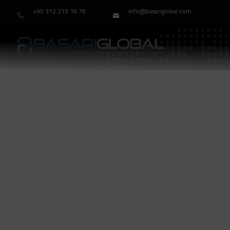
+90 312 219 18 78
info@basariglobal.com
Anasayfa
GP5644J