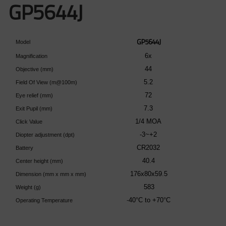
GP5644J
GP5644J
Model
6x
Magnification
44
Objective (mm)
5.2
Field Of View (m@100m)
72
Eye relief (mm)
7.3
Exit Pupil (mm)
1/4 MOA
Click Value
-
3~+2
Diopter adjustment (dpt)
CR2032
Battery
40.4
Center height (mm)
176x80x59
.
5
Dimension (mm x mm x mm)
583
Weight (g)
-
40
°
C to +70
°
C
Operating Temperature