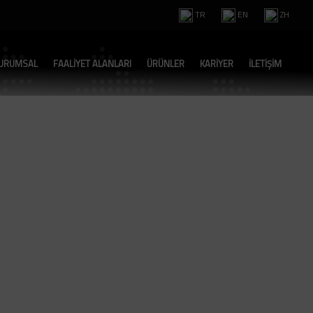
TR
EN
ZH
URUMSAL
FAALİYET ALANLARI
ÜRÜNLER
KARİYER
İLETİŞİM