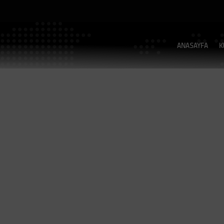
ANASAYFA
K
GP5644J