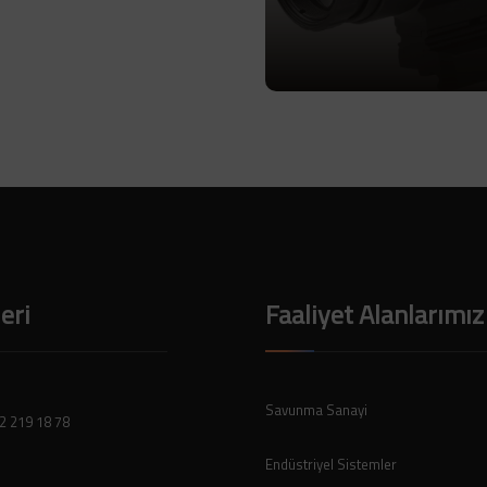
Ürüne Git
leri
Faaliyet Alanlarımız
Savunma Sanayi
2 219 18 78
Endüstriyel Sistemler