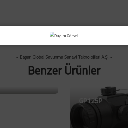
~ Başarı Global Savunma Sanayi Teknolojileri A.Ş. ~
Benzer Ürünler
6J
GP125P