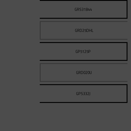
GRS31844
GRD25DHL
GP5125P
GRD020U
GPS332J