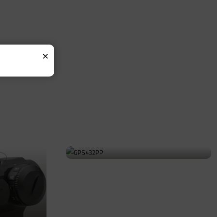
×
GPS432PP
Ürüne Git