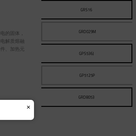
GRS16
GRD029M
导电的固体，
使电解质熔融
元件、加热元
GPS536J
GP5125P
GRD8053
×