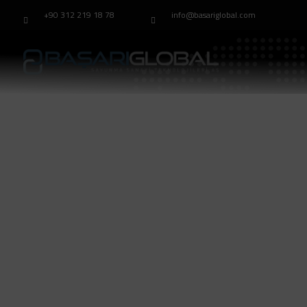
+90 312 219 18 78
info@basariglobal.com
Хо╢
Modell：TB-32