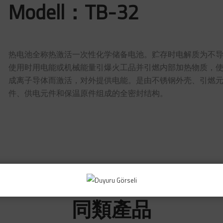
Modell：TB-32
热电池全称热激活一次性化学储备电池。贮存时电解质为不
使用时用电能或机械能量引爆火工品并引燃内部加热物质，
成离子导体而激活，对外提供电能。是由不锈钢外壳、引燃
件、供电元件和保温原件组成的全密封结构。
~ Başarı Global Savunma Sanayi Teknolojileri A.Ş. ~
同類產品