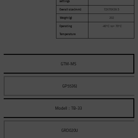
settings
Overall size (mm)
72
X
70
X39
.5
Weight (g)
202
Operating
-40
°
C to+ 70
°
C
Temperature
GTM-MS
GP5536J
Modell：TB-33
GRD020U