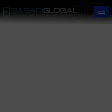
GRD21DH
Хо╢
GRD21DH