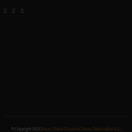
© Copyright 2023
Başarı Global Savunma Sanayi Teknolojileri A.Ş.
,