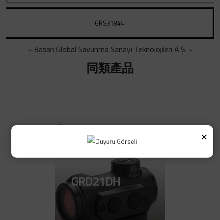
GRS31844
~ Başarı Global Savunma Sanayi Teknolojileri A.Ş. ~
同類產品
×
GRD020U
前往产品
GRD21DH