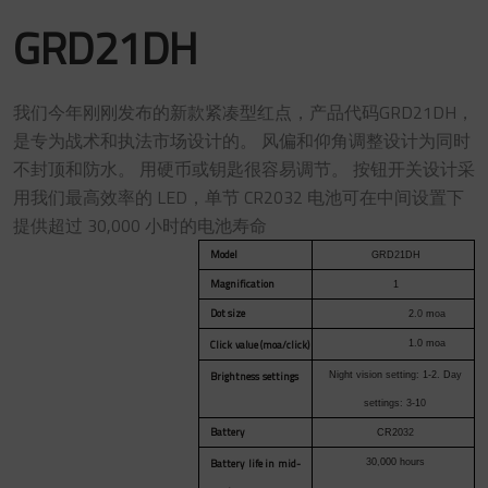
GRD21DH
我们今年刚刚发布的新款紧凑型红点，产品代码GRD21DH，
是专为战术和执法市场设计的。 风偏和仰角调整设计为同时
不封顶和防水。 用硬币或钥匙很容易调节。 按钮开关设计采
用我们最高效率的 LED，单节 CR2032 电池可在中间设置下
提供超过 30,000 小时的电池寿命
Model
GRD
2
1DH
Magnification
1
Dot size
2
.0
m
oa
Click
value (moa/click)
1
.
0 mo
a
Brightness
settings
Ni
g
ht
v
i
s
i
o
n
se
ttin
g:
1-2
.
D
ay
se
ttin
gs: 3
-1
0
Battery
CR20
32
Battery
life in
mid-
3
0
,
000 h
o
ur
s