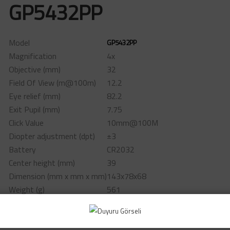
GP5432PP
Model
GP5432PP
Magnification
4x
Objective (mm)
32
Field Of View (m@100m)
12.2
Eye relief (mm)
82.2
Exit Pupil (mm)
7.75
Click Value
10mm@100M
Diopter adjustment (dpt)
±3
Battery
CR2032
Center height (mm)
39
Dimension (mm x mm x mm)
143x78x68
Weight (g)
561
Operating Temperature
40°C to +70°C