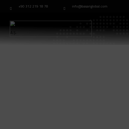
+90 312 219 18 78
info@basariglobal.com
Хо╢
GP5432PP