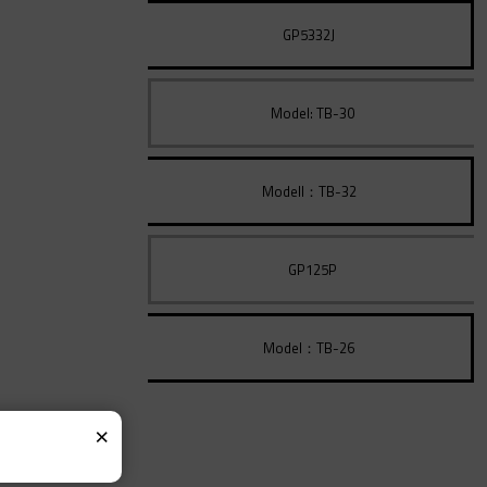
GP5332J
Model: TB-30
Modell：TB-32
GP125P
Model：TB-26
×